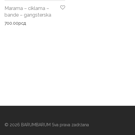
Marama – ciklama –
bande – gangsterska
700.00
рсд
©
2026
BARUMBARUM Sva prava zadržana