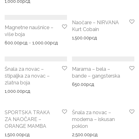
1,000.00
рсд
Naočare – NIRVANA
Magnetne naušnice –
Kurt Cobain
više boja
1,500.00
рсд
Распон цена: од 600.00рсд до 1,000.0
600.00
рсд
–
1,000.00
рсд
Šnala za novac –
Marama – bela –
štipaljka za novac –
bande – gangsterska
zlatna boja
650.00
рсд
1,000.00
рсд
SPORTSKA TRAKA
Šnala za novac –
ZA NAOČARE –
moderna – iskusan
ORANGE MAMBA
poklon
1,500.00
рсд
2,500.00
рсд