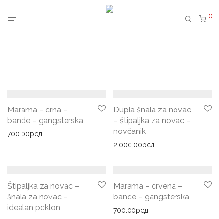
0
Marama – crna –
Dupla šnala za novac
bande – gangsterska
– štipaljka za novac –
novčanik
700.00
рсд
2,000.00
рсд
Štipaljka za novac –
Marama – crvena –
šnala za novac –
bande – gangsterska
idealan poklon
700.00
рсд