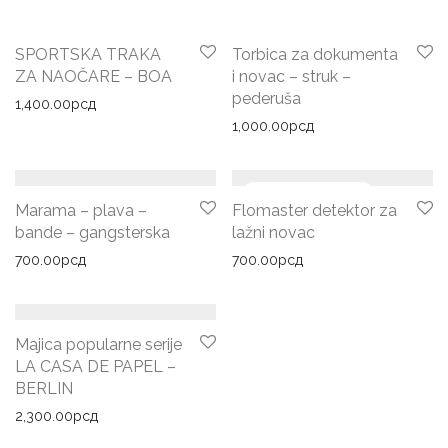
SPORTSKA TRAKA
Torbica za dokumenta
ZA NAOČARE – BOA
i novac – struk –
pederuša
1,400.00
рсд
1,000.00
рсд
Marama – plava –
Flomaster detektor za
bande – gangsterska
lažni novac
700.00
рсд
700.00
рсд
Majica popularne serije
LA CASA DE PAPEL –
BERLIN
2,300.00
рсд