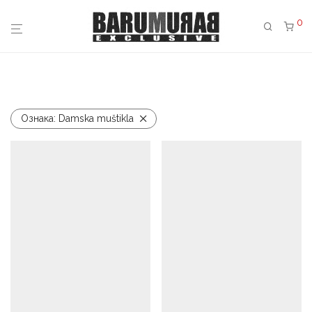
0
Ознака:
Damska muštikla