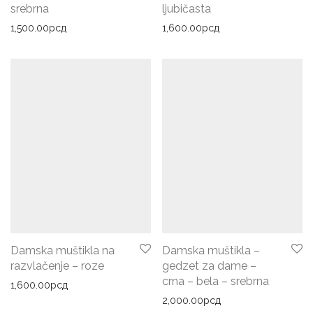
srebrna
ljubičasta
1,500.00
рсд
1,600.00
рсд
Damska muštikla na
Damska muštikla –
razvlačenje – roze
gedzet za dame –
crna – bela – srebrna
1,600.00
рсд
2,000.00
рсд