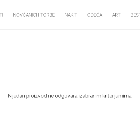
TI
NOVČANICI I TORBE
NAKIT
ODEĆA
ART
BES
Nijedan proizvod ne odgovara izabranim kriterijumima.