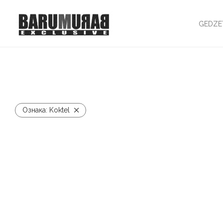
GEDZE
Ознака:
Koktel