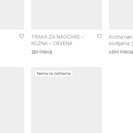
TRAKA ZA NAOČARE –
Kožna naru
KOŽNA – CRVENA
bodljama 3
350.00
рсд
1,500.00
рсд