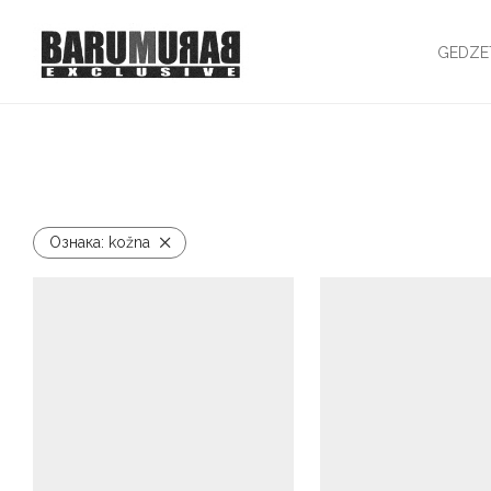
GEDZE
Ознака:
kožna