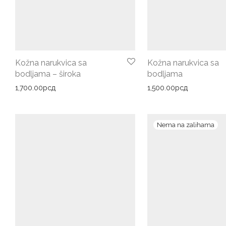
Kožna narukvica sa
Kožna narukvica sa
bodljama – široka
bodljama
1,700.00
рсд
1,500.00
рсд