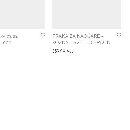
kvica sa
TRAKA ZA NAOČARE –
 reda
KOŽNA – SVETLO BRAON
350.00
рсд