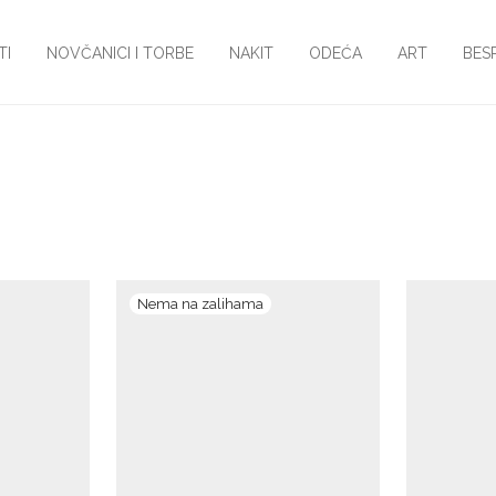
TI
NOVČANICI I TORBE
NAKIT
ODEĆA
ART
BES