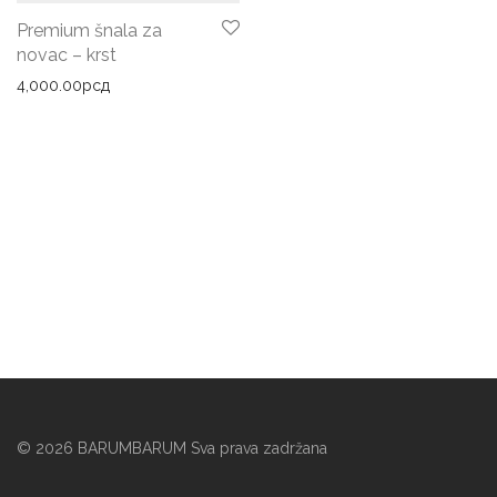
Premium šnala za
novac – krst
4,000.00
рсд
©
2026
BARUMBARUM Sva prava zadržana