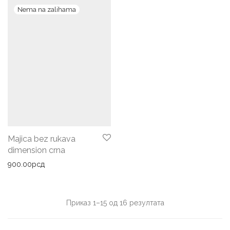
Majica bez rukava
dimension crna
900.00
рсд
Сортирано
Приказ 1–15 од 16 резултата
по