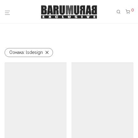
0
Ознака:
lsdesign