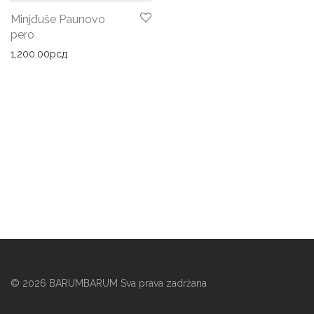
Minjđuše Paunovo
pero
1,200.00
рсд
©
2026
BARUMBARUM Sva prava zadržana