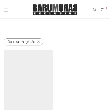
0
Ознака:
minjđuše