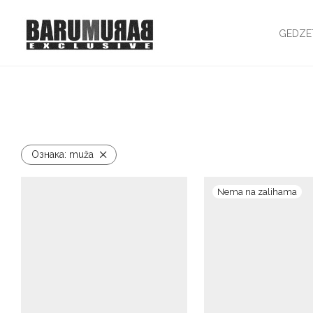
GEDZE
Ознака:
muža