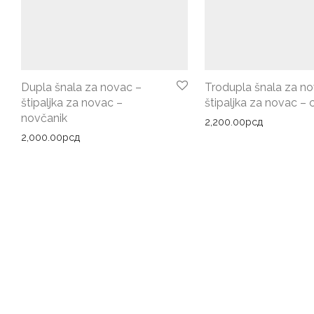
Dupla šnala za novac –
Trodupla šnala za no
štipaljka za novac –
štipaljka za novac – 
novčanik
2,200.00
рсд
2,000.00
рсд