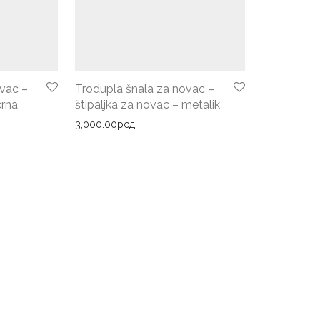
vac –
Trodupla šnala za novac –
crna
štipaljka za novac – metalik
3,000.00
рсд