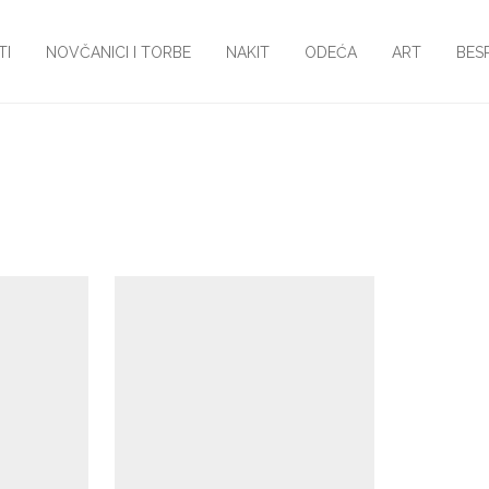
TI
NOVČANICI I TORBE
NAKIT
ODEĆA
ART
BES