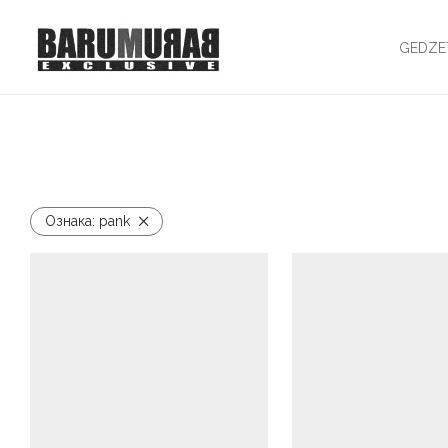
GEDZE
Ознака:
pank