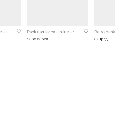
e – 2
Pank narukvica – nitne – 1
Retro pank
1,000.00
рсд
0.01
рсд