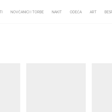
TI
NOVČANICI I TORBE
NAKIT
ODEĆA
ART
BES