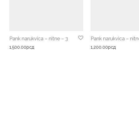
Pank narukvica – nitne – 3
Pank narukvica – nitn
1,500.00
рсд
1,200.00
рсд