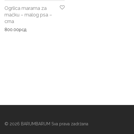
Ogrlica marama za
mačku – malog psa –
crna
800.00
рсд
©
2026
BARUMBARUM Sva prava zadržana