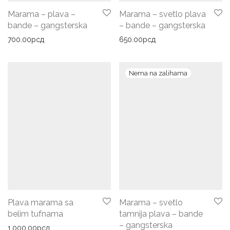
Marama – plava –
Marama – svetlo plava
bande – gangsterska
– bande – gangsterska
700.00
рсд
650.00
рсд
Plava marama sa
Marama – svetlo
belim tufnama
tamnija plava – bande
– gangsterska
1,000.00
рсд