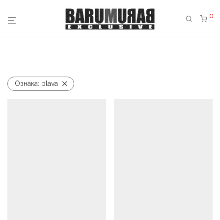
0
Ознака:
plava