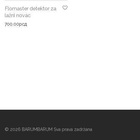
Flomaster detektor za
lažni novac
700.00
рсд
©
2026
BARUMBARUM Sva prava zadržana