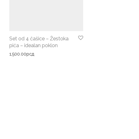
Set od 4 čašice – Žestoka
pića – idealan poklon
1,500.00
рсд