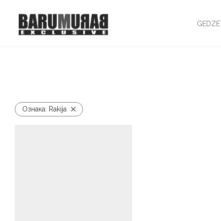
GEDZE
Ознака:
Rakija