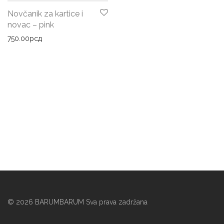
Novčanik za kartice i
novac – pink
750.00
рсд
©
2026
BARUMBARUM Sva prava zadržana