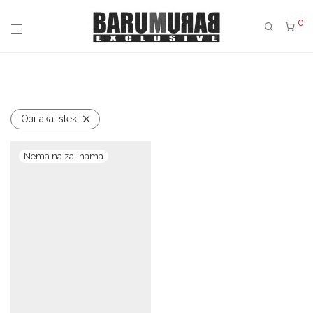
0
Ознака:
stek