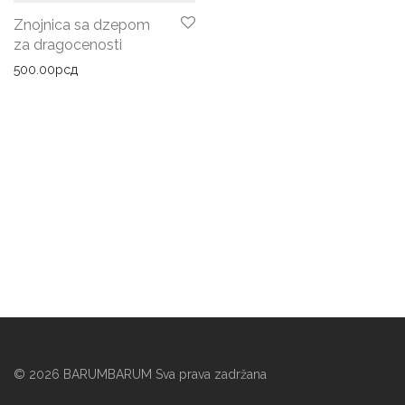
Znojnica sa dzepom
za dragocenosti
500.00
рсд
©
2026
BARUMBARUM Sva prava zadržana