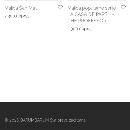
Majica Šah Mat
Majica popularne serije
LA CASA DE PAPEL –
2,300.00
рсд
THE PROFESSOR
2,300.00
рсд
©
2026
BARUMBARUM Sva prava zadržana