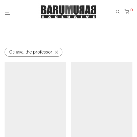
0
Ознака:
the professor