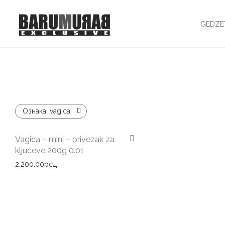
GEDZE
Ознака:
vagica
Vagica – mini – privezak za
kljuceve 200g 0.01
2,200.00
рсд