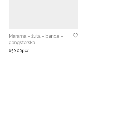
Marama – žuta – bande –
gangsterska
650.00
рсд