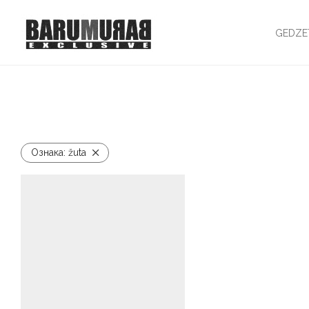
GEDZE
Ознака:
žuta