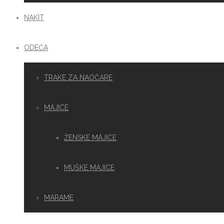
NAKIT
ODEĆA
TRAKE ZA NAOČARE
MAJICE
ŽENSKE MAJICE
MUŠKE MAJICE
MARAME