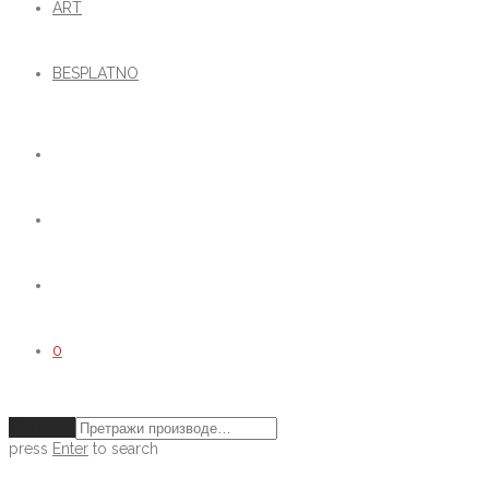
ART
BESPLATNO
0
Очисти
press
Enter
to search