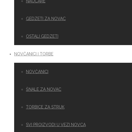
NAOČARE
GEDZETI ZA NOVAC
OSTALI GEDZETI
NOVČANICI I TORBE
NOVČANICI
ŠNALE ZA NOVAC
TORBICE ZA STRUK
SVI PROIZVODI U VEZI NOVCA