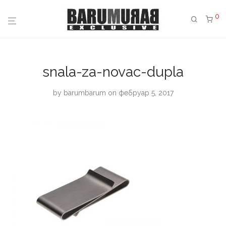
0
snala-za-novac-dupla
by
barumbarum
on фебруар 5, 2017