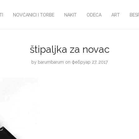
TI
NOVČANICI I TORBE
NAKIT
ODEĆA
ART
BES
štipaljka za novac
by
barumbarum
on фебруар 27, 2017