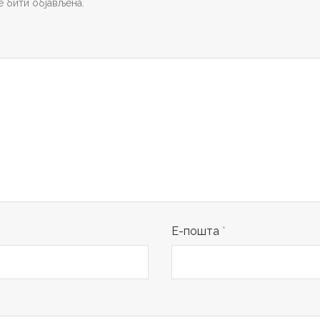
 бити објављена.
Е-пошта
*