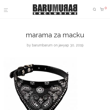
0
marama za macku
by
barumbarum
on јануар 30, 2019