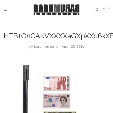
0
HTB1OnCAKVXXXXaGXpXXq6xX
by
barumbarum
on март 25, 2016