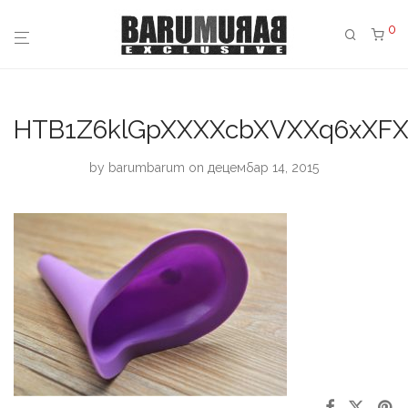
0
HTB1Z6klGpXXXXcbXVXXq6xXF
by
barumbarum
on децембар 14, 2015