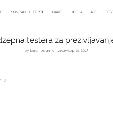
TI
NOVČANICI I TORBE
NAKIT
ODEĆA
ART
BES
dzepna testera za prezivljavanj
by
barumbarum
on децембар 14, 2015
vanje