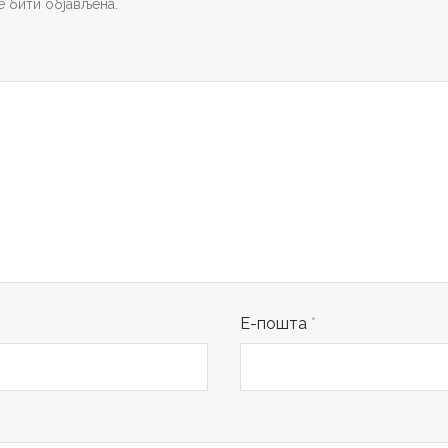
 бити објављена.
Е-пошта
*