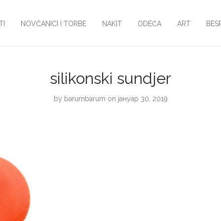
TI
NOVČANICI I TORBE
NAKIT
ODEĆA
ART
BES
silikonski sundjer
by
barumbarum
on јануар 30, 2019