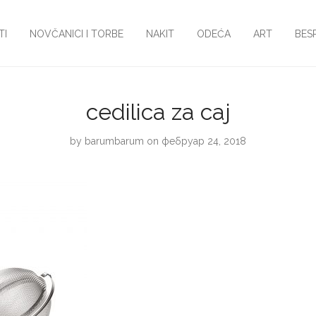
TI
NOVČANICI I TORBE
NAKIT
ODEĆA
ART
BES
cedilica za caj
by
barumbarum
on фебруар 24, 2018