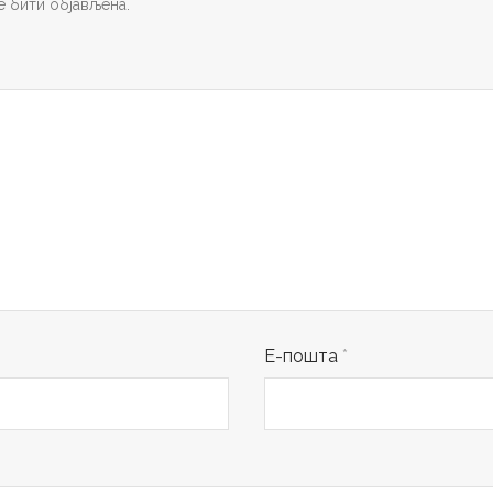
 бити објављена.
Е-пошта
*