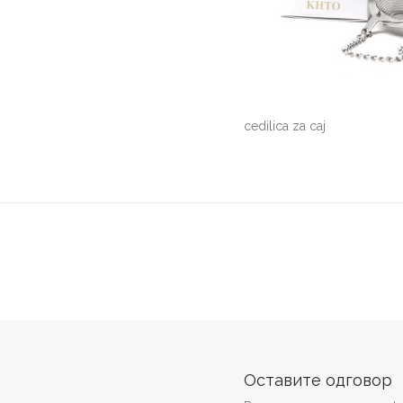
cedilica za caj
Оставите одговор