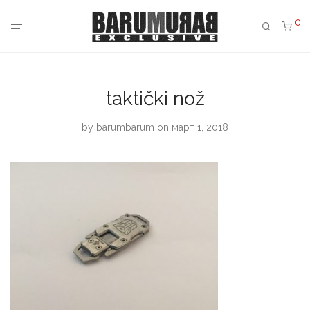
0
taktički nož
by
barumbarum
on март 1, 2018