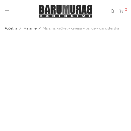
0
Početna
/
Marame
/
Marama kačket – crvena – bande – gangsterska