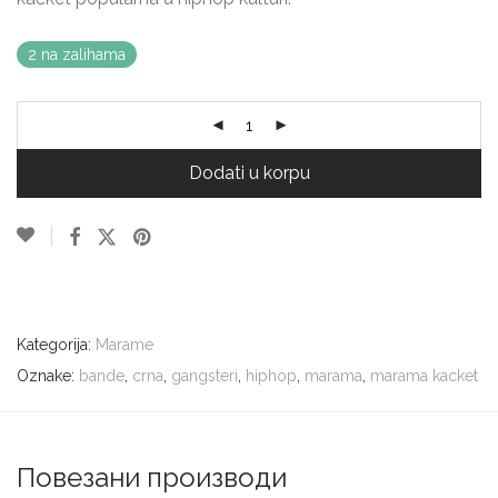
2 na zalihama
Dodati u korpu
Kategorija:
Marame
Oznake:
bande
,
crna
,
gangsteri
,
hiphop
,
marama
,
marama kacket
Повезани производи