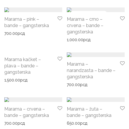
Marama – pink –
Marama – crno –
bande – gangsterska
crvena – bande –
gangsterska
700.00
рсд
1,000.00
рсд
Marama kačket –
Marama –
plava – bande –
narandzasta – bande –
gangsterska
gangsterska
1,500.00
рсд
700.00
рсд
Marama – crvena –
Marama – žuta –
bande – gangsterska
bande – gangsterska
700.00
рсд
650.00
рсд