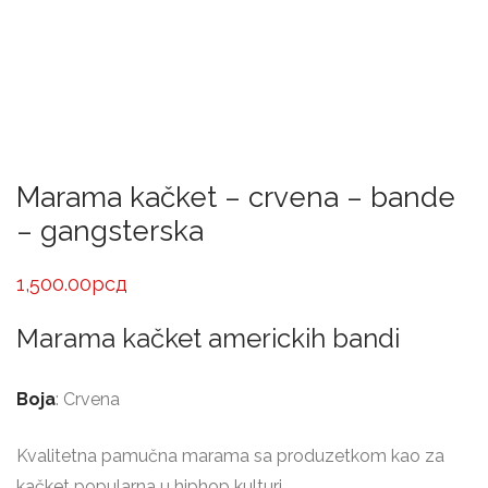
Marama kačket – crvena – bande
– gangsterska
1,500.00
рсд
Marama kačket americkih bandi
Boja
: Crvena
Kvalitetna pamučna marama sa produzetkom kao za
kačket popularna u hiphop kulturi.