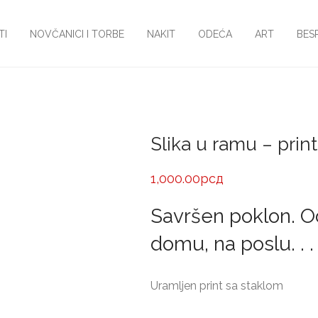
TI
NOVČANICI I TORBE
NAKIT
ODEĆA
ART
BES
Slika u ramu – prin
1,000.00
рсд
Savršen poklon. O
domu, na poslu. . .
Uramljen print sa staklom