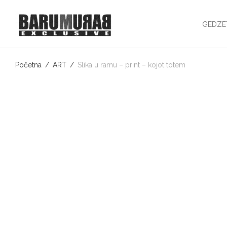
GEDZE
Početna
/
ART
/
Slika u ramu – print – kojot totem