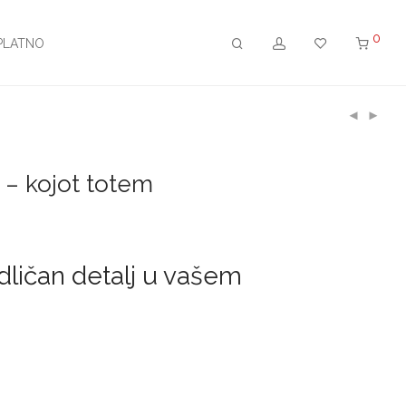
0
PLATNO
t – kojot totem
dličan detalj u vašem