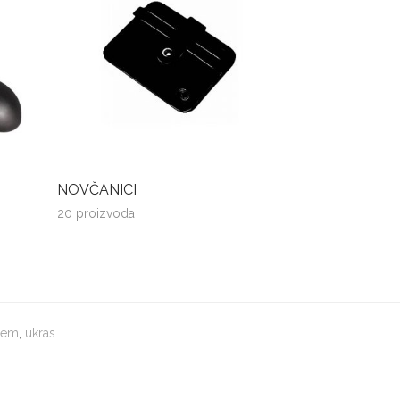
NOVČANICI
20 proizvoda
tem
,
ukras