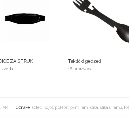
ICE ZA STRUK
Taktički gedzeti
oizvoda
16 proizvoda
a:
ART
Oznake:
aztec
,
kojot
,
poklon
,
print
,
ram
,
slika
,
slika u ramu
,
to