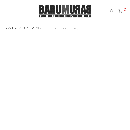
0
Početna
/
ART
/
Slika u ramu – print – iluzija 6