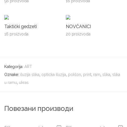
56 proizvoda
16 proizvoda
Taktički gedzeti
NOVČANICI
16 proizvoda
20 proizvoda
Kategorija:
ART
Oznake:
iluzija slika
,
opticka iluzija
,
poklon
,
print
,
ram
,
slika
,
slika
u ramu
,
ukras
Повезани производи