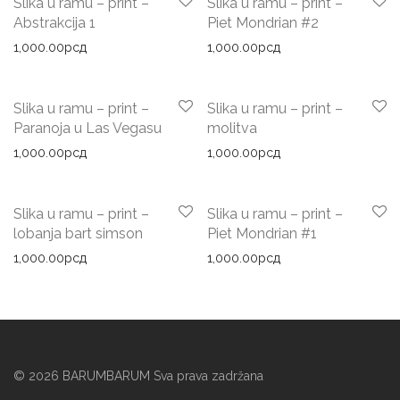
Slika u ramu – print –
Slika u ramu – print –
Abstrakcija 1
Piet Mondrian #2
1,000.00
рсд
1,000.00
рсд
Slika u ramu – print –
Slika u ramu – print –
Paranoja u Las Vegasu
molitva
1,000.00
рсд
1,000.00
рсд
Slika u ramu – print –
Slika u ramu – print –
lobanja bart simson
Piet Mondrian #1
1,000.00
рсд
1,000.00
рсд
©
2026
BARUMBARUM Sva prava zadržana