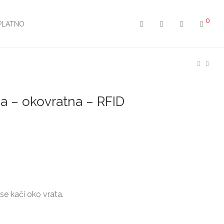
0
PLATNO
ja – okovratna – RFID
se kači oko vrata.