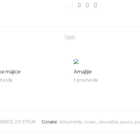
Opis
ke majice
Amajlije
izvoda
1 proizvoda
RBICE ZA STRUK
Oznake:
dokumenta
,
novac
,
okovratna
,
pasos
,
pu