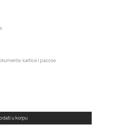
a
dokumente, kartice i pasoše
odati u korpu