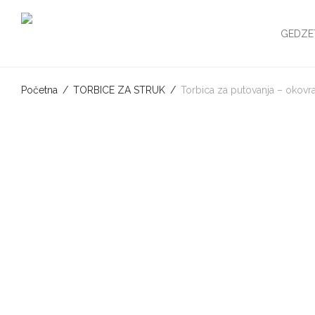
GEDZE
Početna
/
TORBICE ZA STRUK
/
Torbica za putovanja – okovra