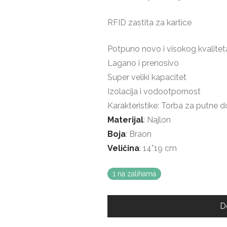
RFID zastita za kartice
Potpuno novo i visokog kvalitet
Lagano i prenosivo
Super veliki kapacitet
Izolacija i vodootpornost
Karakteristike: Torba za putne 
Materijal
: Najlon
Boja
: Braon
Veličina
: 14*19 cm
1 na zalihama
D