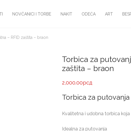
TI
NOVČANICI I TORBE
NAKIT
ODEĆA
ART
BES
tna – RFID zaštita – braon
Torbica za putovan
zaštita – braon
2,000.00
рсд
Torbica za putovanja
Kvalitetna i udobna torbica koja 
Idealna za putovanja