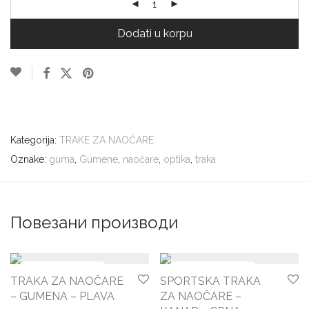
Dodati u korpu
Kategorija:
TRAKE ZA NAOČARE
Oznake:
guma
,
Gumene
,
naočare
,
optika
,
traka
Повезани производи
TRAKA ZA NAOČARE
SPORTSKA TRAKA
– GUMENA – PLAVA
ZA NAOČARE –