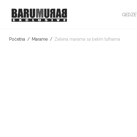
GEDZE
Početna
/
Marame
/
Zelena marama sa belim tufnama