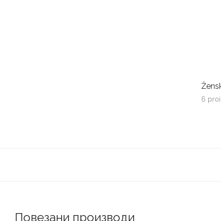
Žens
6 pro
Повезани производи