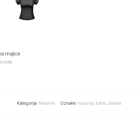
ke majice
izvoda
Kategorija:
Marame
Oznake:
marama
,
tufne
,
zelena