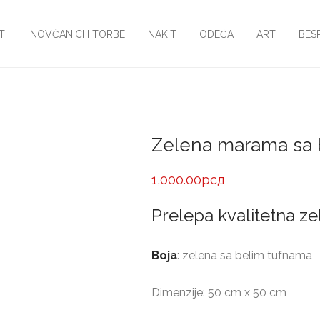
TI
NOVČANICI I TORBE
NAKIT
ODEĆA
ART
BES
Zelena marama sa 
1,000.00
рсд
Prelepa kvalitetna 
Boja
: zelena sa belim tufnama
Dimenzije: 50 cm x 50 cm