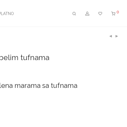
0
PLATNO
belim tufnama
zelena marama sa tufnama