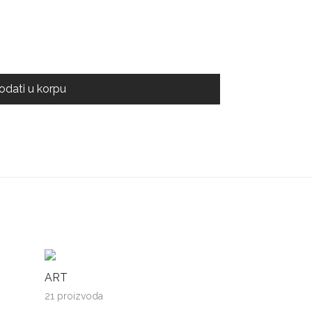
odati u korpu
ART
21 proizvoda