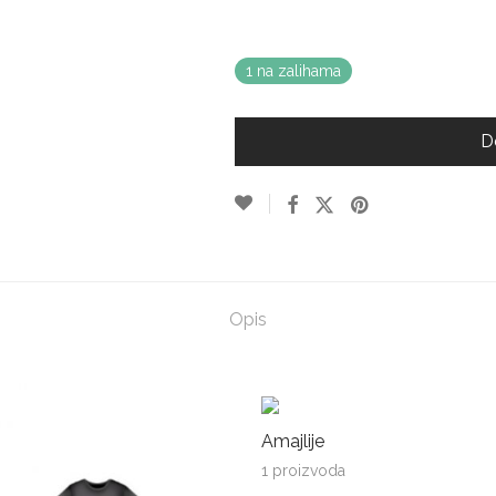
1 na zalihama
D
Opis
Amajlije
1 proizvoda