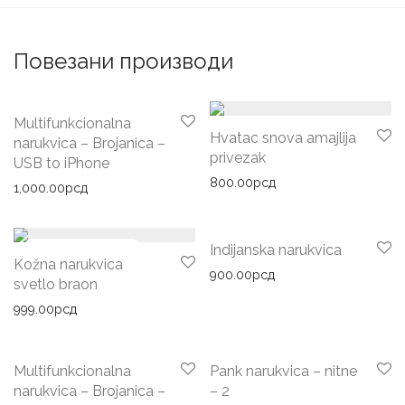
Повезани производи
Multifunkcionalna
Hvatac snova amajlija
narukvica – Brojanica –
privezak
USB to iPhone
800.00
рсд
1,000.00
рсд
Indijanska narukvica
Kožna narukvica
900.00
рсд
svetlo braon
999.00
рсд
Multifunkcionalna
Pank narukvica – nitne
narukvica – Brojanica –
– 2