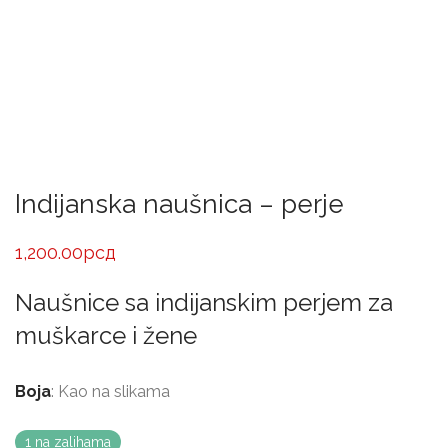
Indijanska naušnica – perje
1,200.00
рсд
Naušnice sa indijanskim perjem za
muškarce i žene
Boja
: Kao na slikama
1 na zalihama