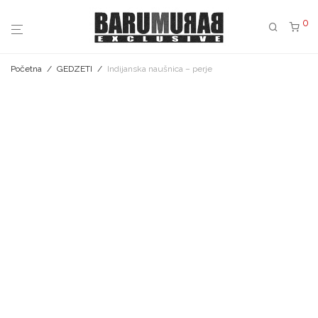
0
Početna
/
GEDZETI
/
Indijanska naušnica – perje