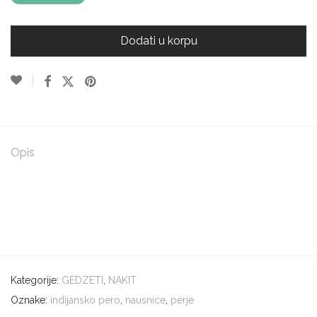
Dodati u korpu
Opis
Kategorije:
GEDZETI
,
NAKIT
Oznake:
indijansko pero
,
nausnice
,
perje