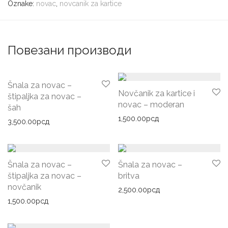
Oznake:
novac
,
novcanik za kartice
Повезани производи
Šnala za novac –
Novčanik za kartice i
štipaljka za novac –
novac – moderan
šah
1,500.00
рсд
3,500.00
рсд
Šnala za novac –
Šnala za novac –
štipaljka za novac –
britva
novčanik
2,500.00
рсд
1,500.00
рсд