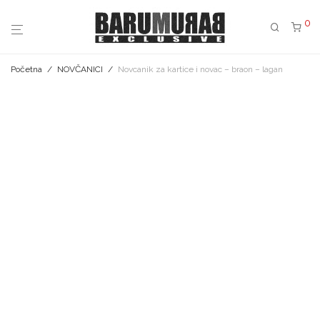
0
Početna
/
NOVČANICI
/
Novcanik za kartice i novac – braon – lagan