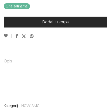
1 na zalihama
Dodati u korpu
Opis
Kategorija:
NOVČANICI