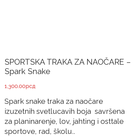
SPORTSKA TRAKA ZA NAOČARE –
Spark Snake
1,300.00
рсд
Spark snake traka za naočare
izuzetnih svetlucavih boja savršena
za planinarenje, lov, jahting i osttale
sportove, rad, školu..