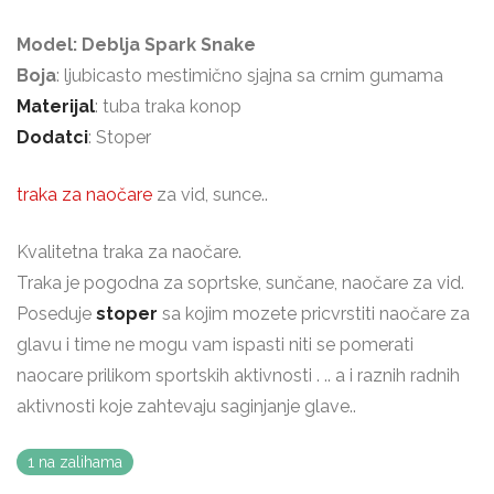
Model: Deblja Spark Snake
Boja
: ljubicasto mestimično sjajna sa crnim gumama
Materijal
: tuba traka konop
Dodatci
: Stoper
traka za naočare
za vid, sunce..
Kvalitetna traka za naočare.
Traka je pogodna za soprtske, sunčane, naočare za vid.
Poseduje
stoper
sa kojim mozete pricvrstiti naočare za
glavu i time ne mogu vam ispasti niti se pomerati
naocare prilikom sportskih aktivnosti . .. a i raznih radnih
aktivnosti koje zahtevaju saginjanje glave..
1 na zalihama