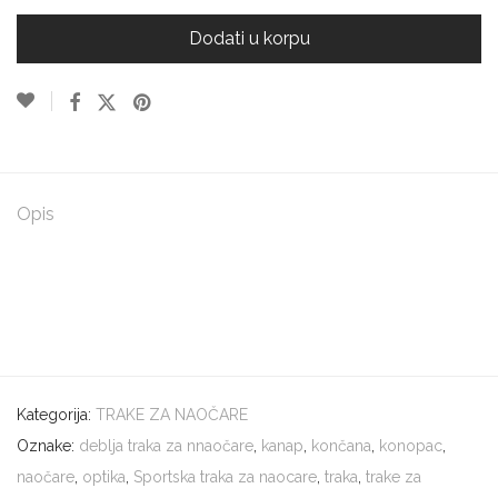
Dodati u korpu
Opis
Kategorija:
TRAKE ZA NAOČARE
Oznake:
deblja traka za nnaočare
,
kanap
,
končana
,
konopac
,
naočare
,
optika
,
Sportska traka za naocare
,
traka
,
trake za