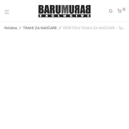
0
Početna
/
TRAKE ZA NAOČARE
/
SPORTSKA TRAKA ZA NAOČARE – Spark Snake