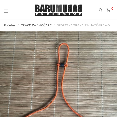
0
Početna
/
TRAKE ZA NAOČARE
/
SPORTSKA TRAKA ZA NAOČARE – Orange Snake