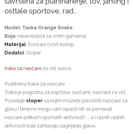
savršena za planinarenje, lov, jahting i
osttale sportove, rad..
Model: Tanka Orange Snake
Boja
: narandzasta sa crnim gumama
Materijal
: Končani čvrsti konop
Dodatci
: Stoper
traka za naočare
za vid, sunce..
Kvalitetna traka za naočare.
Traka je pogodna za soprtske, sunčane, naočare za vid.
Poseduje
stoper
sa kojim mozete pricvrstiti naočare za
glavu i time ne mogu vam ispasti niti se pomerati
naocare prilikom sportskih aktivnosti . .. a i raznih radnih
aktivnosti koje zahtevaju saginjanje glave..