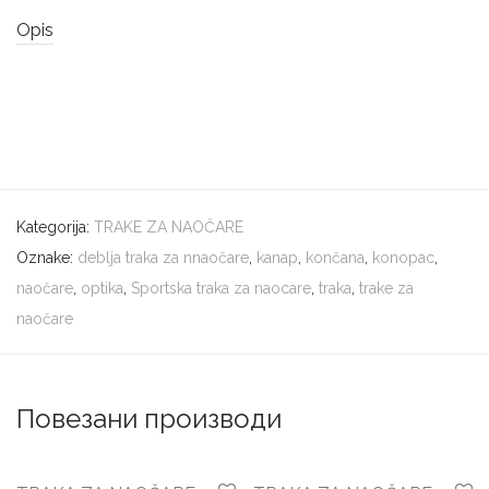
Opis
Kategorija:
TRAKE ZA NAOČARE
Oznake:
deblja traka za nnaočare
,
kanap
,
končana
,
konopac
,
naočare
,
optika
,
Sportska traka za naocare
,
traka
,
trake za
naočare
Повезани производи