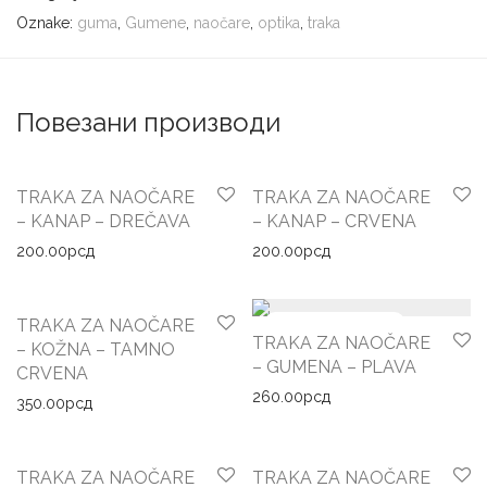
Oznake:
guma
,
Gumene
,
naočare
,
optika
,
traka
Повезани производи
TRAKA ZA NAOČARE
TRAKA ZA NAOČARE
– KANAP – DREČAVA
– KANAP – CRVENA
200.00
рсд
200.00
рсд
TRAKA ZA NAOČARE
TRAKA ZA NAOČARE
– KOŽNA – TAMNO
– GUMENA – PLAVA
CRVENA
260.00
рсд
350.00
рсд
TRAKA ZA NAOČARE
TRAKA ZA NAOČARE