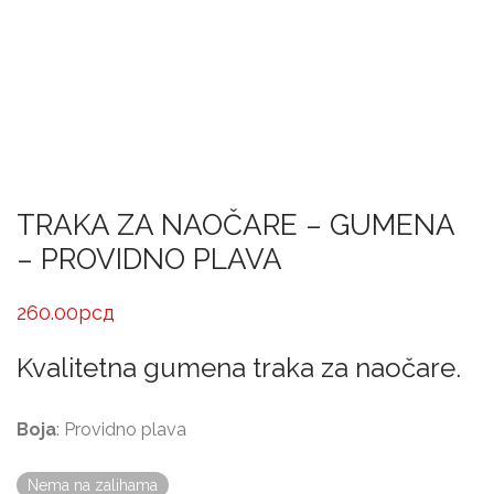
TRAKA ZA NAOČARE – GUMENA
– PROVIDNO PLAVA
260.00
рсд
Kvalitetna gumena traka za naočare.
Boja
: Providno plava
Nema na zalihama