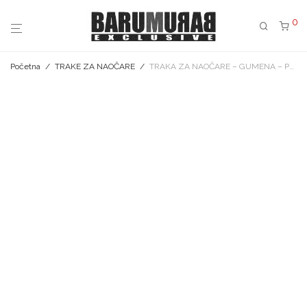
0
Početna
/
TRAKE ZA NAOČARE
/
TRAKA ZA NAOČARE – GUMENA – PROVIDNO PLAVA